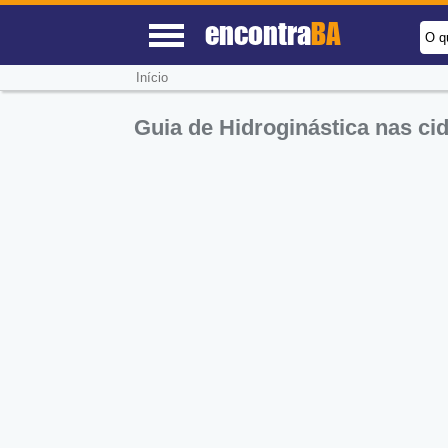
encontra
BA
O q
Início
Guia de Hidroginástica nas c