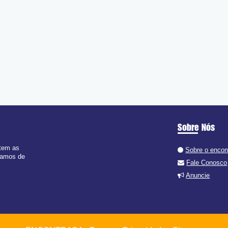
Sobre Nós
 tem as
Sobre o enco
 ramos de
Fale Conosco
Anuncie