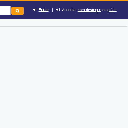
Entrar
|
Anuncie:
com destaque
ou
grátis