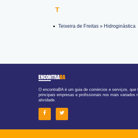
T
Teixeira de Freitas » Hidroginástica
ENCONTRA
BA
O encontraBA é um guia de comércios e serviços, que
principais empresas e profissionais nos mais variados
atividade.