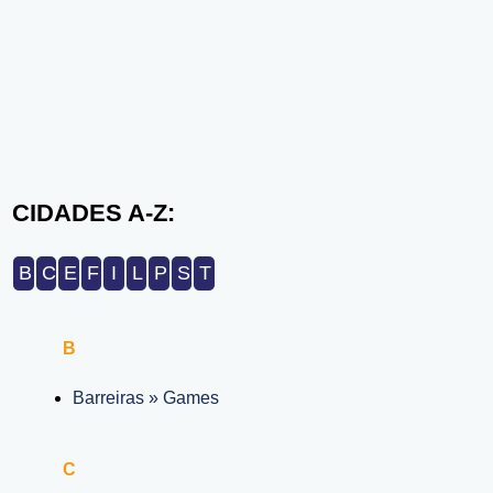
CIDADES A-Z:
B
C
E
F
I
L
P
S
T
B
Barreiras » Games
C