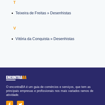
T
Teixeira de Freitas » Desenhistas
V
Vitória da Conquista » Desenhistas
ENCONTRA
BA
O encontraBA é um guia de comércios e serviços, que tem as
principais empresas e profissionais nos mais variados ramos de
atividade.