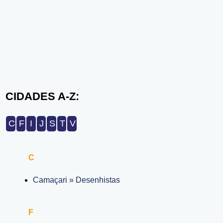
CIDADES A-Z:
C
F
I
J
S
T
V
C
Camaçari » Desenhistas
F