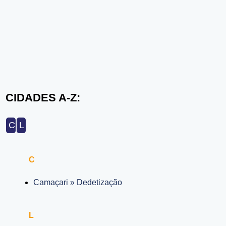
CIDADES A-Z:
C
L
C
Camaçari » Dedetização
L