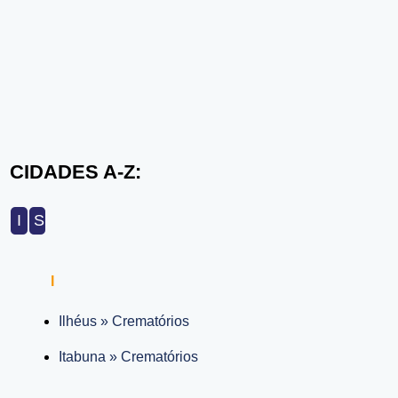
CIDADES A-Z:
I
S
I
Ilhéus » Crematórios
Itabuna » Crematórios