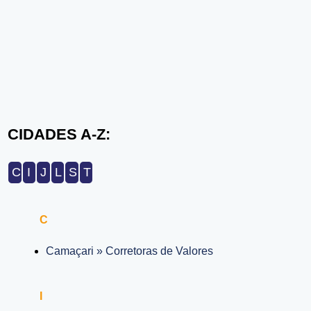
CIDADES A-Z:
C
I
J
L
S
T
C
Camaçari » Corretoras de Valores
I