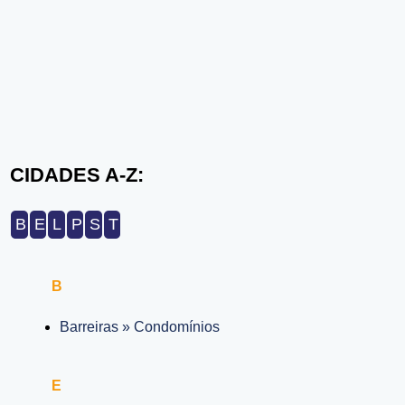
CIDADES A-Z:
B
E
L
P
S
T
B
Barreiras » Condomínios
E