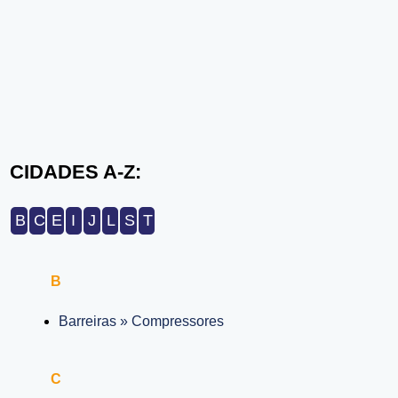
CIDADES A-Z:
B
C
E
I
J
L
S
T
B
Barreiras » Compressores
C