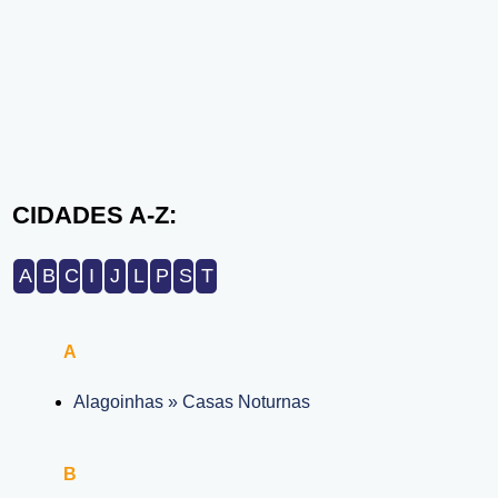
CIDADES A-Z:
A
B
C
I
J
L
P
S
T
A
Alagoinhas » Casas Noturnas
B