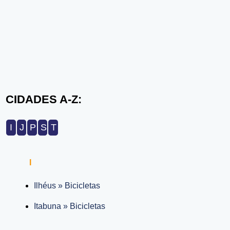
CIDADES A-Z:
I
J
P
S
T
I
Ilhéus » Bicicletas
Itabuna » Bicicletas