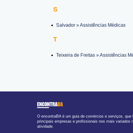
S
Salvador » Assistências Médicas
T
Teixeira de Freitas » Assistências M
ENCONTRA
BA
O encontraBA é um guia de comércios e serviços, que
principais empresas e profissionais nos mais variados
atividade.