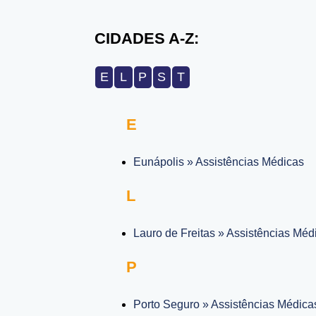
CIDADES A-Z:
E
L
P
S
T
E
Eunápolis » Assistências Médicas
L
Lauro de Freitas » Assistências Méd
P
Porto Seguro » Assistências Médica