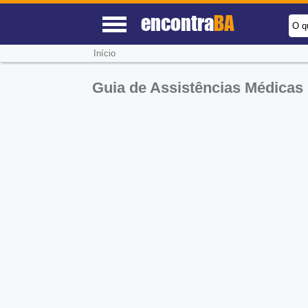
encontra
BA
O q
Início
Guia de Assistências Médicas