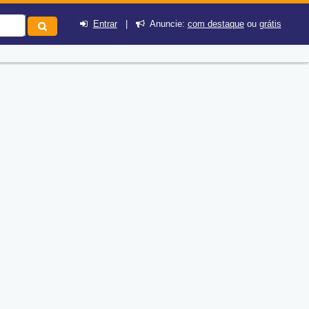
Entrar
|
Anuncie:
com destaque
ou
grátis