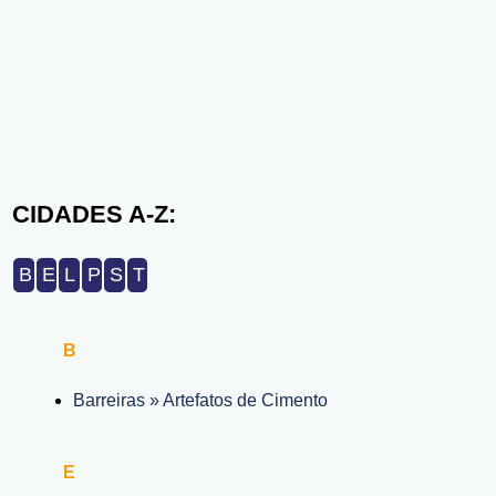
CIDADES A-Z:
B
E
L
P
S
T
B
Barreiras » Artefatos de Cimento
E