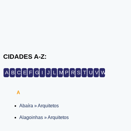
CIDADES A-Z:
A
B
C
E
F
G
I
J
L
M
P
R
S
T
U
V
W
A
Abaíra » Arquitetos
Alagoinhas » Arquitetos